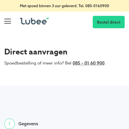
Met spoed binnen 3 uur geleverd. Tel.
085-0160900
Bestel direct
Direct aanvragen
Spoedbestelling of meer info? Bel
.
085 – 01 60 900
1
Gegevens